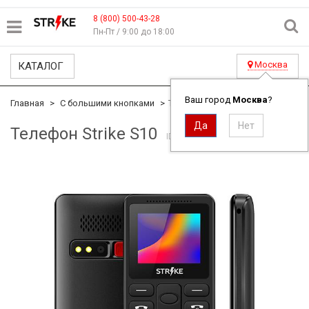
8 (800) 500-43-28
Пн-Пт / 9:00 до 18:00
Москва
КАТАЛОГ
Ваш город
Москва
?
Главная
С большими кнопками
Телефон Strike S10
Телефон Strike S10
ID#1679