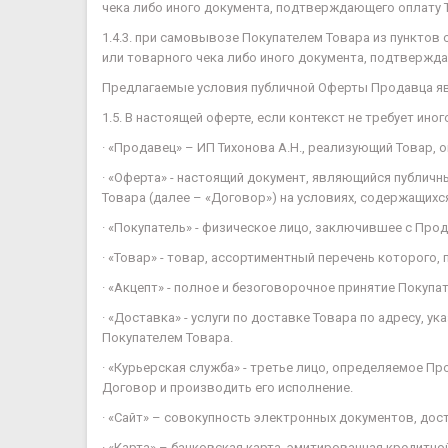
чека либо иного документа, подтверждающего оплату 
1.4.3. при самовывозе Покупателем Товара из пунктов
или товарного чека либо иного документа, подтвержд
Предлагаемые условия публичной Оферты Продавца явл
1.5. В настоящей оферте, если контекст не требует и
· «Продавец» – ИП Тихонова А.Н., реализующий Товар, 
· «Оферта» - настоящий документ, являющийся публи
Товара (далее – «Договор») на условиях, содержащихся
· «Покупатель» - физическое лицо, заключившее с Про
· «Товар» - товар, ассортиментный перечень которого,
· «Акцепт» - полное и безоговорочное принятие Покупа
· «Доставка» - услуги по доставке Товара по адресу, 
Покупателем Товара.
· «Курьерская служба» - третье лицо, определяемое 
Договор и производить его исполнение.
· «Сайт» – совокупность электронных документов, дос
· «Карта» – банковская карта, эмитированная кредит