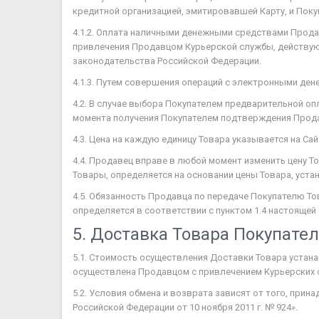
кредитной организацией, эмитировавшей Карту, и Поку
4.1.2. Оплата наличными денежными средствами Продавц
привлечения Продавцом Курьерской службы, действую
законодательства Российской Федерации.
4.1.3. Путем совершения операций с электронными ден
4.2. В случае выбора Покупателем предварительной оп
момента получения Покупателем подтверждения Продав
4.3. Цена на каждую единицу Товара указывается на Са
4.4. Продавец вправе в любой момент изменить цену Т
Товары, определяется на основании цены Товара, уста
4.5. Обязанность Продавца по передаче Покупателю Т
определяется в соответствии с пунктом 1.4 настоящей
5. Доставка Товара Покупател
5.1. Стоимость осуществления Доставки Товара устан
осуществлена Продавцом с привлечением Курьерских 
5.2. Условия обмена и возврата зависят от того, при
Российской Федерации от 10 ноября 2011 г. № 924».