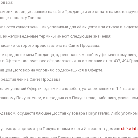
Товара;
 самовывозов, указанных на сайте Продавца и его оплате на месте вруч
ающего оплату Товара.
яются существенными условиями для её акцепта или отказа в акцепте
ного, нижеприведенные термины имеют следующие значения:
описание которого представлено на Сайте Продавца.
чным предложением Продавца, адресованным любому физическому лицу,
 в Оферте, включая все её приложения на основании ст.ст 437, 494 Гра
давцом Договор на условиях, содержащихся в Оферте.
 представлен на Сайте Продавца.
телем условий Оферты одним из способов, установленных п. 1.4. настоя
указанному Покупателем, и передача его Покупателю, либо лицу, указан
Продавцом, осуществляющее Доставку Товара Покупателю, либо уполном
тупных для просмотра Покупателями в сети Интернет в домене
strike.inf
ной организацией, позволяющая Покупателю совершать с ее помощью оп