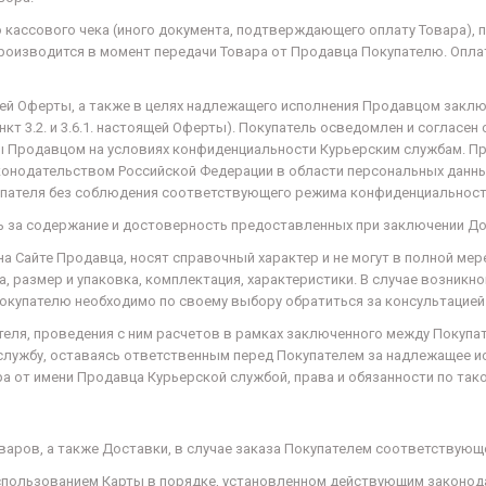
ю кассового чека (иного документа, подтверждающего оплату Товара),
 производится в момент передачи Товара от Продавца Покупателю. Опл
щей Оферты, а также в целях надлежащего исполнения Продавцом заклю
кт 3.2. и 3.6.1. настоящей Оферты). Покупатель осведомлен и согласен 
ы Продавцом на условиях конфиденциальности Курьерским службам. П
конодательством Российской Федерации в области персональных данны
упателя без соблюдения соответствующего режима конфиденциальност
ть за содержание и достоверность предоставленных при заключении Д
на Сайте Продавца, носят справочный характер и не могут в полной м
а, размер и упаковка, комплектация, характеристики. В случае возник
окупателю необходимо по своему выбору обратиться за консультацие
ателя, проведения с ним расчетов в рамках заключенного между Покуп
лужбу, оставаясь ответственным перед Покупателем за надлежащее ис
а от имени Продавца Курьерской службой, права и обязанности по та
оваров, а также Доставки, в случае заказа Покупателем соответствую
с использованием Карты в порядке, установленном действующим закон