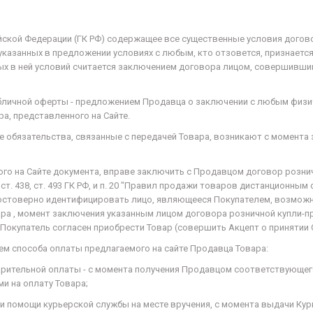
ссийской Федерации (ГК РФ) содержащее все существенные условия дого
казанных в предложении условиях с любым, кто отзовется, признается
х в ней условий считается заключением договора лицом, совершившим
убличной оферты - предложением Продавца о заключении с любым физ
а, представленного на Сайте.
ые обязательства, связанные с передачей Товара, возникают с момент
ного на Сайте документа, вправе заключить с Продавцом договор розни
3 ст. 438, ст. 493 ГК РФ, и п. 20 "Правил продажи товаров дистанционн
 что достоверно идентифицировать лицо, являющееся Покупателем, возм
вара , момент заключения указанным лицом договора розничной купли-
х Покупатель согласен приобрести Товар (совершить Акцепт о принятии
ем способа оплаты предлагаемого на сайте Продавца Товара:
дварительной оплаты - с момента получения Продавцом соответствующе
и на оплату Товара;
при помощи курьерской службы на месте вручения, с момента выдачи К