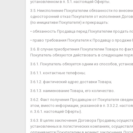
установленном в п. 5.1. настоящей Оферты.
3.5. Неисполнение Покупателем обязанности по внесе
односторонний отказ Покупателя от исполнения Догов
(по инициативе Покупателя) и прекращать:
• обязанность Продавца перед Покупателем продать п
• право требования Покупателя к Продавцу о продаже
3.6. В случае приобретения Покупателем Товара по фак
Покупатель обязуются действовать в следующем поря
3.6.1. Покупатель обязуется одним из способов, устан
3.6.1.1. контактные телефоны;
3.6.1.2. фактический адрес доставки Товара;
3.6.1.3. наименование Товара, его количество.
3.6.2. Факт получения Продавцом от Покупателя сведен
этом, вместо информации, указанной в п. 3.3.2.2. на
п. 3.6.1. настоящей Оферты).
3.6.3. В целях заключения Договора Продавец осущес
установленных в логистических компаниях, осуществл
оплачивается Покупателем в момент заключения Дого