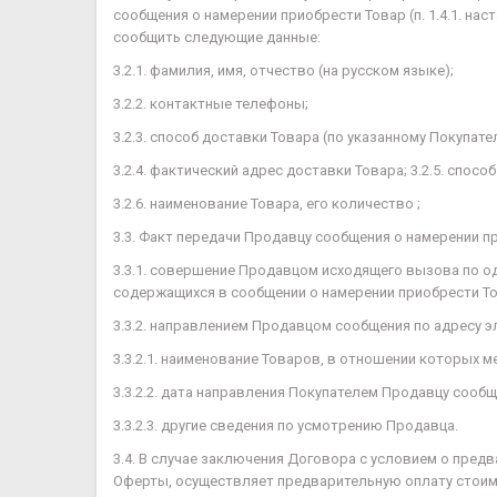
сообщения о намерении приобрести Товар (п. 1.4.1. н
сообщить следующие данные:
3.2.1. фамилия, имя, отчество (на русском языке);
3.2.2. контактные телефоны;
3.2.3. способ доставки Товара (по указанному Покупат
3.2.4. фактический адрес доставки Товара; 3.2.5. спос
3.2.6. наименование Товара, его количество ;
3.3. Факт передачи Продавцу сообщения о намерении 
3.3.1. совершение Продавцом исходящего вызова по о
содержащихся в сообщении о намерении приобрести Това
3.3.2. направлением Продавцом сообщения по адресу э
3.3.2.1. наименование Товаров, в отношении которых
3.3.2.2. дата направления Покупателем Продавцу сооб
3.3.2.3. другие сведения по усмотрению Продавца.
3.4. В случае заключения Договора с условием о предв
Оферты, осуществляет предварительную оплату стоимо