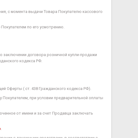
ения, с момента выдачи Товара Покупателю кассового
 Покупателем по его усмотрению.
 о заключении договора розничной купли-продажи
жданского кодекса РФ.
щей Оферты ( ст. 438 Гражданского кодекса РФ).
ному Покупателем, при условии предварительной оплаты
оченное от имени и за счет Продавца заключать
o
.
ерации с денежными средствами, в соответствии с