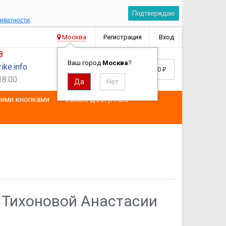
Подтверждаю
риватности
.
Москва
Регистрация
Вход
8
Ваш город
Москва
?
ike.info
Корзина
0
0
₽
18:00
ими кнопками
Самые доступные
 Тихоновой Анастасии