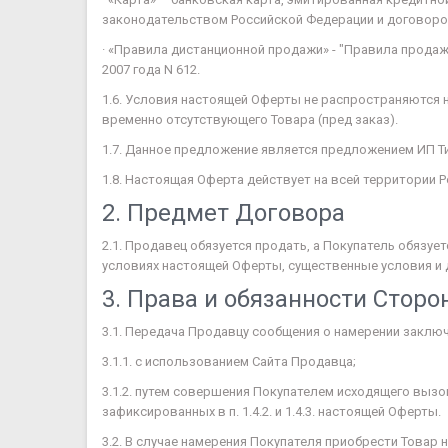
законодательством Российской Федерации и договором
· «Правила дистанционной продажи» - "Правила прода
2007 года N 612.
1.6. Условия настоящей Оферты не распространяются 
временно отсутствующего Товара (пред заказ).
1.7. Данное предложение является предложением ИП Т
1.8. Настоящая Оферта действует на всей территории 
2. Предмет Договора
2.1. Продавец обязуется продать, а Покупатель обязуе
условиях настоящей Оферты, существенные условия и
3. Права и обязанности Сторо
3.1. Передача Продавцу сообщения о намерении закл
3.1.1. с использованием Сайта Продавца;
3.1.2. путем совершения Покупателем исходящего выз
зафиксированных в п. 1.4.2. и 1.4.3. настоящей Оферты.
3.2. В случае намерения Покупателя приобрести Това