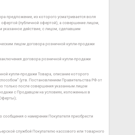
вора предложение, из которого усматривается воля
 офертой (публичной офертой), а совершение лицом,
 указанное действие, с лицом, сделавшим
ическим лицом договора розничной купли-продажи
а заключения договора розничной купли-продажи
чной купли-продажи Товара, описание которого
ым способом" (утв. Постановлением Правительства РФ от
ожно только после совершения указанным лицом
продажи с Продавцом на условиях, изложенных в
 Оферты);
го сообщения о намерении Покупателя приобрести
урьерской службой Покупателю кассового или товарного