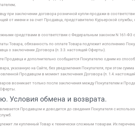
пателем;
у при заключении договора розничной купли-продажи в соответствии с п.
щей от имени и за счет Продавца, представителю Курьерской службы,
ежными средствами в соответствии с Федеральным законом N 161-ФЗ от 
латы Товара, обязанность по оплате Товара подлежит исполнению Покуп
ца о заключении Договора (п. 3.3. настоящей Оферты).
йте Продавца и дополнительно сообщается Покупателю одним из способо
овара, указанную на Сайте, без уведомления Покупателя, при этом сум
новленной Продавцом в момент заключения Договора (п. 1.4. настояще
оваров возникает только после заключения между Покупателем и Про
 Оферты.
ю. Условия обмена и возврата.
авливается Продавцом и доводится до сведения Покупателя с использ
служб.
надлежит ли купленный Товар к технически сложным товарам. Их переч