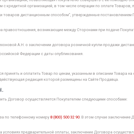
 с кредитной организацией, в том числе операции по оплате Товаров,
жи товаров дистанционным способом", утвержденные постановлением 
на правоотношения, возникающие между Сторонами при подаче Покупат
ихоновой А.Н. о заключении договора розничной купли-продажи диста
Российской Федерации с даты опубликования.
тся принять и оплатить Товар по ценам, указанным в описании Товара н
 действующая редакция которой размещены на Сайте Продавца.
н.
ючить Договор осуществляется Покупателем следующими способами:
ова по телефонному номеру
8 (800) 500 32 90
. В этом случае заключение 
р на условиях предварительной оплаты, заключение Договора осуществ