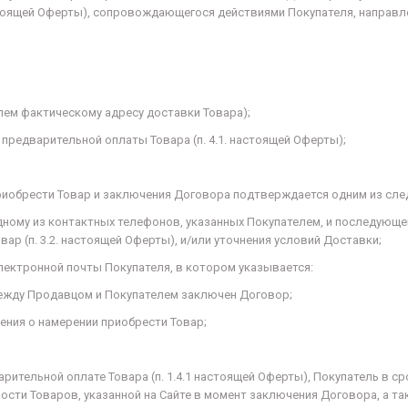
астоящей Оферты), сопровождающегося действиями Покупателя, направл
елем фактическому адресу доставки Товара);
об предварительной оплаты Товара (п. 4.1. настоящей Оферты);
приобрести Товар и заключения Договора подтверждается одним из сл
дному из контактных телефонов, указанных Покупателем, и последующ
р (п. 3.2. настоящей Оферты), и/или уточнения условий Доставки;
лектронной почты Покупателя, в котором указывается:
 между Продавцом и Покупателем заключен Договор;
щения о намерении приобрести Товар;
арительной оплате Товара (п. 1.4.1 настоящей Оферты), Покупатель в 
сти Товаров, указанной на Сайте в момент заключения Договора, а та