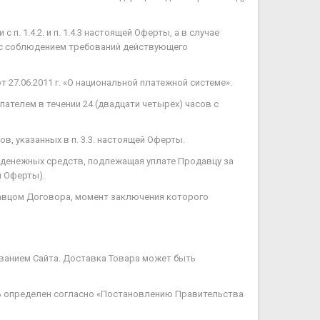
 1.4.2. и п. 1.4.3 настоящей Оферты, а в случае
 с соблюдением требований действующего
27.06.2011 г. «О национальной платежной системе».
ателем в течении 24 (двадцати четырёх) часов с
в, указанных в п. 3.3. настоящей Оферты.
ма денежных средств, подлежащая уплате Продавцу за
й Оферты).
давцом Договора, момент заключения которого
ованием Сайта. Доставка Товара может быть
ень определен согласно «Постановлению Правительства