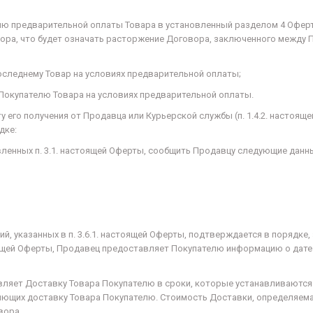
нию предварительной оплаты Товара в установленный разделом 4 Офер
ора, что будет означать расторжение Договора, заключенного между 
оследнему Товар на условиях предварительной оплаты;
 Покупателю Товара на условиях предварительной оплаты.
ту его получения от Продавца или Курьерской службы (п. 1.4.2. настоя
дке:
овленных п. 3.1. настоящей Оферты, сообщить Продавцу следующие данн
ий, указанных в п. 3.6.1. настоящей Оферты, подтверждается в порядке,
стоящей Оферты, Продавец предоставляет Покупателю информацию о дате
твляет Доставку Товара Покупателю в сроки, которые устанавливаются
яющих доставку Товара Покупателю. Стоимость Доставки, определяемая 
вора.