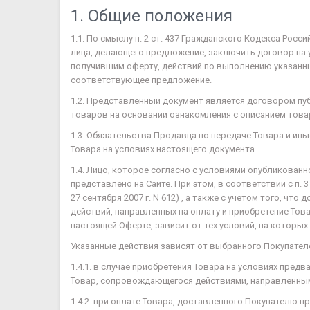
1. Общие положения
1.1. По смыслу п. 2 ст. 437 Гражданского Кодекса Ро
лица, делающего предложение, заключить договор на у
получившим оферту, действий по выполнению указанны
соответствующее предложение.
1.2. Представленный документ является договором п
товаров на основании ознакомления с описанием товар
1.3. Обязательства Продавца по передаче Товара и ин
Товара на условиях настоящего документа.
1.4. Лицо, которое согласно с условиями опубликован
представлено на Сайте. При этом, в соответствии с п. 
27 сентября 2007 г. N 612) , а также с учетом того,
действий, направленных на оплату и приобретение То
настоящей Оферте, зависит от тех условий, на которы
Указанные действия зависят от выбранного Покупател
1.4.1. в случае приобретения Товара на условиях пре
Товар, сопровождающегося действиями, направленным
1.4.2. при оплате Товара, доставленного Покупателю 