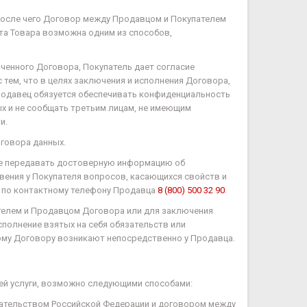
 после чего Договор между Продавцом и Покупателем
ата Товара возможна одним из способов,
ченного Договора, Покупатель дает согласие
с тем, что в целях заключения и исполнения Договора,
родавец обязуется обеспечивать конфиденциальность
х и не сообщать третьим лицам, не имеющим
и.
оговора данных.
ере передавать достоверную информацию об
новения у Покупателя вопросов, касающихся свойств и
й по контактному телефону Продавца
8 (800) 500 32 90
.
ателем и Продавцом Договора или для заключения
полнение взятых на себя обязательств или
кому Договору возникают непосредственно у Продавца.
щей услуги, возможно следующими способами:
одательством Российской Федерации и договором между