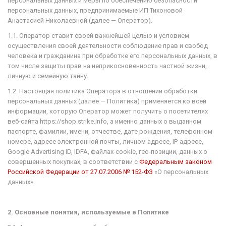
персональных данных и меры по обеспечению безопасности
персональных данных, предпринимаемые ИП Тихоновой
Анастасией Николаевной (далее — Оператор).
1.1. Оператор ставит своей важнейшей целью и условием
осуществления своей деятельности соблюдение прав и свобод
человека и гражданина при обработке его персональных данных, в
том числе защиты прав на неприкосновенность частной жизни,
личную и семейную тайну.
1.2. Настоящая политика Оператора в отношении обработки
персональных данных (далее — Политика) применяется ко всей
информации, которую Оператор может получить о посетителях
веб-сайта https://shop.strike.info
, а именно данных о выданном
паспорте, фамилии, имени, отчестве, дате рождения, телефонном
номере, адресе электронной почты, личном адресе, IP-адресе,
Google Advertising ID, IDFA, файлах-
cookie
,
гео
-позиции, данных о
совершенных покупках, в соответствии с
Федеральным законом
Российской Федерации от 27.07.2006 № 152-ФЗ
«О персональных
данных».
2. Основные понятия, используемые в Политике