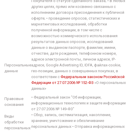
Покупателя о статусе сделанного заказа;
•
в любых
других целях, прямо или косвенно связанных с
исполнением договора присоединения к публичной
оферте;
•
проведение опросов, статистических и
маркетинговых исследований, обработки
полученной информации, в том числе с
возможностью коммерческого использования
результатов данных опросов, исследований.
данные о выданном паспорте, фамилии, имени,
отчестве, дате рождения, телефонном номере,
адресе электронной почты, личном адресе, IP-
Персональные
адресе, Google Advertising ID, IDFA, файлах-
cookie
,
данные
гео
-позиции, данных о совершенных покупках, в
соответствии с
Федеральным законом Российской
Федерации от 27.07.2006 № 152-ФЗ
«О персональных
данных»
•
Федеральный закон "Об информации,
Правовые
информационных технологиях и защите информации
основания
от 27.07.2006 № 149-ФЗ"
•
Сбор, запись, систематизация, накопление,
Виды
хранение, уничтожение и обезличивание
обработки
персональных данных
•
Отправка информационных
персональных